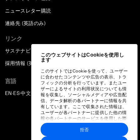
ニュースレター購読
連絡先 (英語のみ)
リンク
サステナビリティへの取り組み
このウェブサイトはCookieを使用し
ます
採用情報 (英語のみ)
このサイトではCookieを使って、ユーザー
に合わせたコンテンツや広告の表示、トラ
言語
フィックの分析を行っています。またユー
ザーによるサイトの利用状況についても情
EN
ES
中文
日本語
▪
▪
▪
報を収集し、ソーシャルメディアや広告配
信、データ解析の各パートナーに情報を共
有しています。ここで収集された情報は、
ユーザーが各パートナーに提供した他の情
報や各パートナーのサービスを使用した際
に収集された情報と組み合わされ、各パー
拒否
トナーによって使用されることがありま
プライバシーポリシーと利用規約
す。