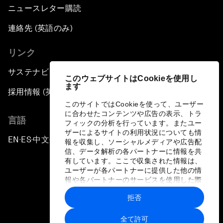
ニュースレター購読
連絡先 (英語のみ)
リンク
サステナビリティへの取り組み
このウェブサイトはCookieを使用し
ます
採用情報 (英語のみ)
このサイトではCookieを使って、ユーザー
に合わせたコンテンツや広告の表示、トラ
言語
フィックの分析を行っています。またユー
ザーによるサイトの利用状況についても情
EN
ES
中文
日本語
▪
▪
▪
報を収集し、ソーシャルメディアや広告配
信、データ解析の各パートナーに情報を共
有しています。ここで収集された情報は、
ユーザーが各パートナーに提供した他の情
報や各パートナーのサービスを使用した際
に収集された情報と組み合わされ、各パー
拒否
トナーによって使用されることがありま
プライバシーポリシーと利用規約
す。
全て許可