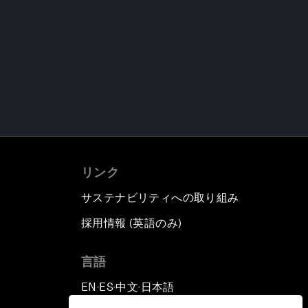
リンク
サステナビリティへの取り組み
採用情報 (英語のみ)
て
言語
EN
ES
中文
日本語
▪
▪
▪