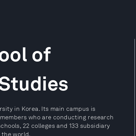
ool of
 Studies
ersity in Korea. Its main campus is
ty members who are conducting research
 schools, 22 colleges and 133 subsidiary
 the world.