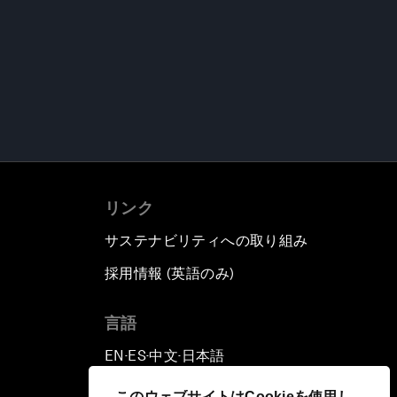
リンク
サステナビリティへの取り組み
採用情報 (英語のみ)
て
言語
EN
ES
中文
日本語
▪
▪
▪
このウェブサイトはCookieを使用し