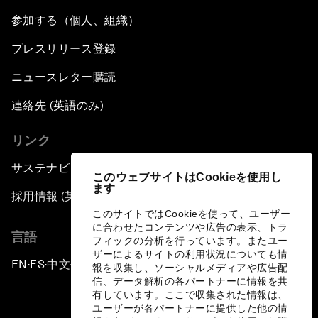
参加する（個人、組織）
プレスリリース登録
ニュースレター購読
連絡先 (英語のみ)
リンク
サステナビリティへの取り組み
このウェブサイトはCookieを使用し
ます
採用情報 (英語のみ)
このサイトではCookieを使って、ユーザー
に合わせたコンテンツや広告の表示、トラ
言語
フィックの分析を行っています。またユー
ザーによるサイトの利用状況についても情
EN
ES
中文
日本語
▪
▪
▪
報を収集し、ソーシャルメディアや広告配
信、データ解析の各パートナーに情報を共
有しています。ここで収集された情報は、
ユーザーが各パートナーに提供した他の情