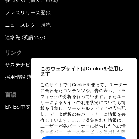
参加する（個人、組織）
プレスリリース登録
ニュースレター購読
連絡先 (英語のみ)
リンク
サステナビリティへの取り組み
このウェブサイトはCookieを使用し
ます
採用情報 (英語のみ)
このサイトではCookieを使って、ユーザー
に合わせたコンテンツや広告の表示、トラ
言語
フィックの分析を行っています。またユー
ザーによるサイトの利用状況についても情
EN
ES
中文
日本語
▪
▪
▪
報を収集し、ソーシャルメディアや広告配
信、データ解析の各パートナーに情報を共
有しています。ここで収集された情報は、
ユーザーが各パートナーに提供した他の情
報や各パートナーのサービスを使用した際
に収集された情報と組み合わされ、各パー