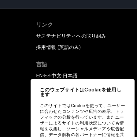
リンク
サステナビリティへの取り組み
採用情報 (英語のみ)
て
言語
EN
ES
中文
日本語
▪
▪
▪
このウェブサイトはCookieを使用し
ます
このサイトではCookieを使って、ユーザー
に合わせたコンテンツや広告の表示、トラ
フィックの分析を行っています。またユー
ザーによるサイトの利用状況についても情
報を収集し、ソーシャルメディアや広告配
信、データ解析の各パートナーに情報を共