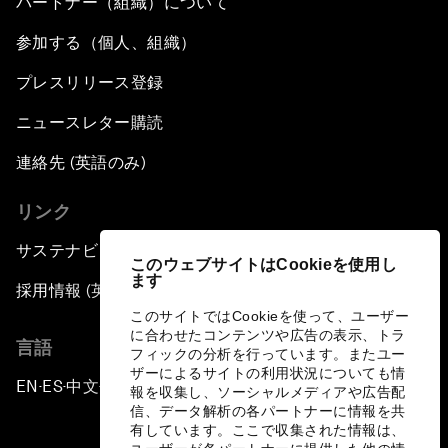
パートナー（組織）について
参加する（個人、組織）
プレスリリース登録
ニュースレター購読
連絡先 (英語のみ)
リンク
サステナビリティへの取り組み
このウェブサイトはCookieを使用し
ます
採用情報 (英語のみ)
このサイトではCookieを使って、ユーザー
に合わせたコンテンツや広告の表示、トラ
言語
フィックの分析を行っています。またユー
ザーによるサイトの利用状況についても情
EN
ES
中文
日本語
▪
▪
▪
報を収集し、ソーシャルメディアや広告配
信、データ解析の各パートナーに情報を共
有しています。ここで収集された情報は、