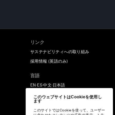
リンク
サステナビリティへの取り組み
採用情報 (英語のみ)
て
言語
EN
ES
中文
日本語
▪
▪
▪
このウェブサイトはCookieを使用し
ます
このサイトではCookieを使って、ユーザー