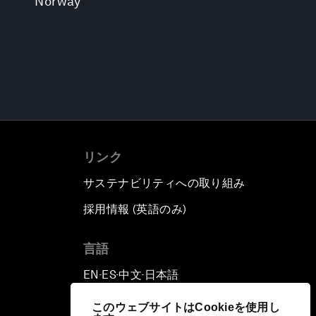
Norway
リンク
サステナビリティへの取り組み
採用情報 (英語のみ)
て
言語
EN
ES
中文
日本語
▪
▪
▪
このウェブサイトはCookieを使用し