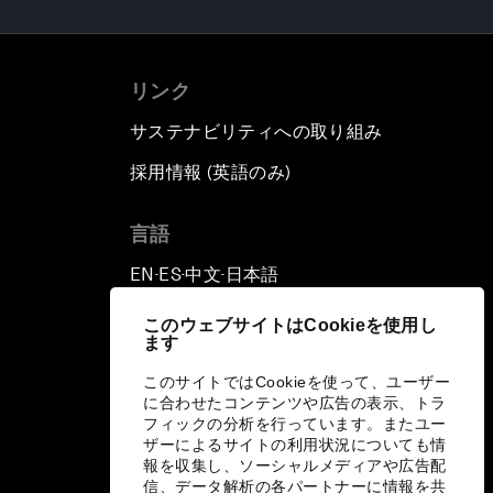
リンク
サステナビリティへの取り組み
採用情報 (英語のみ)
て
言語
EN
ES
中文
日本語
▪
▪
▪
このウェブサイトはCookieを使用し
ます
このサイトではCookieを使って、ユーザー
に合わせたコンテンツや広告の表示、トラ
フィックの分析を行っています。またユー
ザーによるサイトの利用状況についても情
報を収集し、ソーシャルメディアや広告配
信、データ解析の各パートナーに情報を共