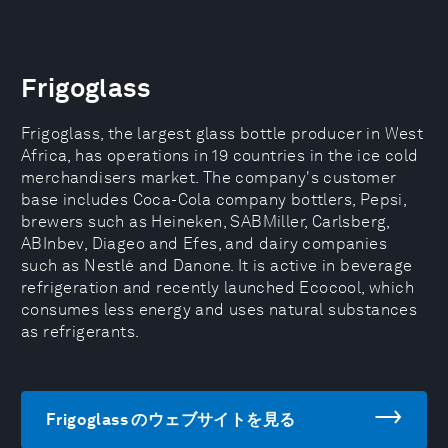
Frigoglass
Frigoglass, the largest glass bottle producer in West
Africa, has operations in 19 countries in the ice cold
merchandisers market. The company's customer
base includes Coca-Cola company bottlers, Pepsi,
brewers such as Heineken, SABMiller, Carlsberg,
ABInbev, Diageo and Efes, and dairy companies
such as Nestlé and Danone. It is active in beverage
refrigeration and recently launched Ecocool, which
consumes less energy and uses natural substances
as refrigerants.
Frigoglass のウェブサイトを見る