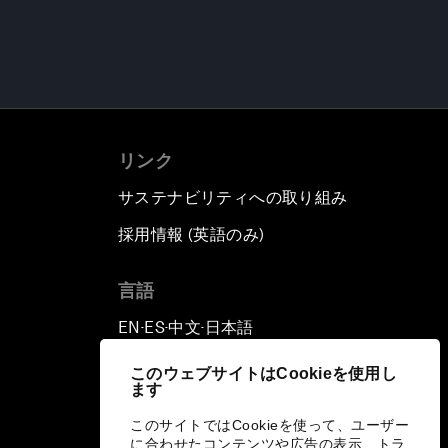
リンク
サステナビリティへの取り組み
採用情報 (英語のみ)
て
言語
EN
ES
中文
日本語
▪
▪
▪
このウェブサイトはCookieを使用し
ます
このサイトではCookieを使って、ユーザー
に合わせたコンテンツや広告の表示、トラ