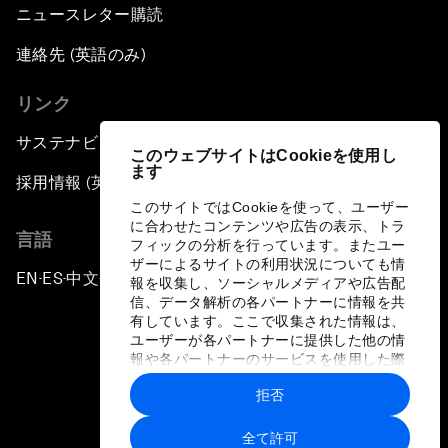
ニュースレター購読
連絡先 (英語のみ)
リンク
サステナビリティへの取り組み
このウェブサイトはCookieを使用し
ます
採用情報 (英語のみ)
このサイトではCookieを使って、ユーザー
に合わせたコンテンツや広告の表示、トラ
言語
フィックの分析を行っています。またユー
ザーによるサイトの利用状況についても情
EN
ES
中文
日本語
▪
▪
▪
報を収集し、ソーシャルメディアや広告配
信、データ解析の各パートナーに情報を共
有しています。ここで収集された情報は、
ユーザーが各パートナーに提供した他の情
報や各パートナーのサービスを使用した際
に収集された情報と組み合わされ、各パー
拒否
トナーによって使用されることがありま
プライバシーポリシーと利用規約
す。
全て許可