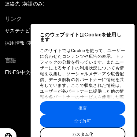
連絡先 (英語のみ)
リンク
サステナビリティへの取り組み
このウェブサイトはCookieを使用し
ます
採用情報 (英語のみ)
このサイトではCookieを使って、ユーザー
に合わせたコンテンツや広告の表示、トラ
言語
フィックの分析を行っています。またユー
ザーによるサイトの利用状況についても情
EN
ES
中文
日本語
▪
▪
▪
報を収集し、ソーシャルメディアや広告配
信、データ解析の各パートナーに情報を共
有しています。ここで収集された情報は、
ユーザーが各パートナーに提供した他の情
報や各パートナーのサービスを使用した際
に収集された情報と組み合わされ、各パー
拒否
トナーによって使用されることがありま
プライバシーポリシーと利用規約
す。
全て許可
サイトマップ
カスタム化
©
2026
世界経済フォーラム
EN
ES
中文
日本語