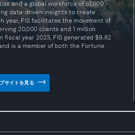
tise and a global workforce of 51,000
ing data-driven insights to create
h year, FIS facilitates the movement of
serving 20,000 clients and 1 million
n fiscal year 2023, FIS generated $9.82
E and is a member of both the Fortune
S) のウェブサイトを見る