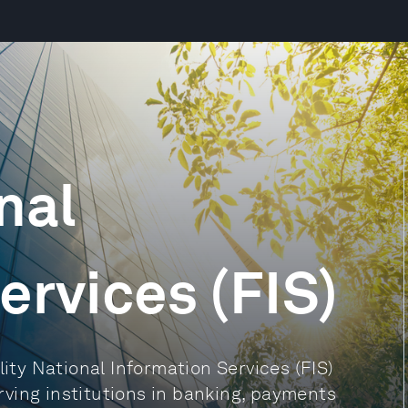
nal
ervices (FIS)
lity National Information Services (FIS)
erving institutions in banking, payments