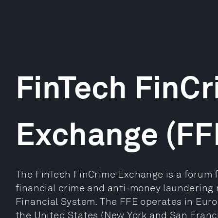
FinTech FinC
Exchange (FF
The FinTech FinCrime Exchange is a forum f
financial crime and anti-money laundering r
Financial System. The FFE operates in Euro
the United States (New York and San Franci