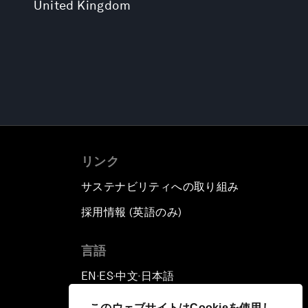
United Kingdom
リンク
サステナビリティへの取り組み
採用情報 (英語のみ)
て
言語
EN
ES
中文
日本語
▪
▪
▪
このウェブサイトはCookieを使用し