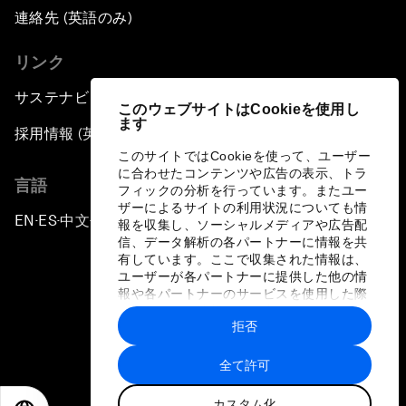
連絡先 (英語のみ)
リンク
サステナビリティへの取り組み
このウェブサイトはCookieを使用し
ます
採用情報 (英語のみ)
このサイトではCookieを使って、ユーザー
に合わせたコンテンツや広告の表示、トラ
言語
フィックの分析を行っています。またユー
ザーによるサイトの利用状況についても情
EN
ES
中文
日本語
▪
▪
▪
報を収集し、ソーシャルメディアや広告配
信、データ解析の各パートナーに情報を共
有しています。ここで収集された情報は、
ユーザーが各パートナーに提供した他の情
報や各パートナーのサービスを使用した際
に収集された情報と組み合わされ、各パー
拒否
トナーによって使用されることがありま
プライバシーポリシーと利用規約
す。
全て許可
サイトマップ
カスタム化