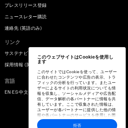
プレスリリース登録
ニュースレター購読
連絡先 (英語のみ)
リンク
サステナビリティへの取り組み
このウェブサイトはCookieを使用し
ます
採用情報 (英語のみ)
このサイトではCookieを使って、ユーザー
に合わせたコンテンツや広告の表示、トラ
言語
フィックの分析を行っています。またユー
ザーによるサイトの利用状況についても情
EN
ES
中文
日本語
▪
▪
▪
報を収集し、ソーシャルメディアや広告配
信、データ解析の各パートナーに情報を共
有しています。ここで収集された情報は、
ユーザーが各パートナーに提供した他の情
報や各パートナーのサービスを使用した際
に収集された情報と組み合わされ、各パー
拒否
トナーによって使用されることがありま