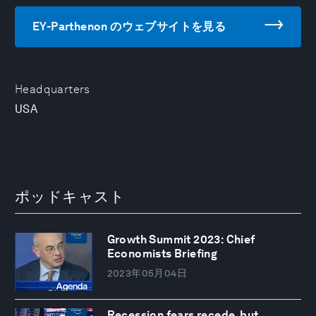
EY-Parthenon のウェブサイトを見る
Headquarters
USA
ポッドキャスト
Growth Summit 2023: Chief
Economists Briefing
2023年05月04日
Recession fears recede, but