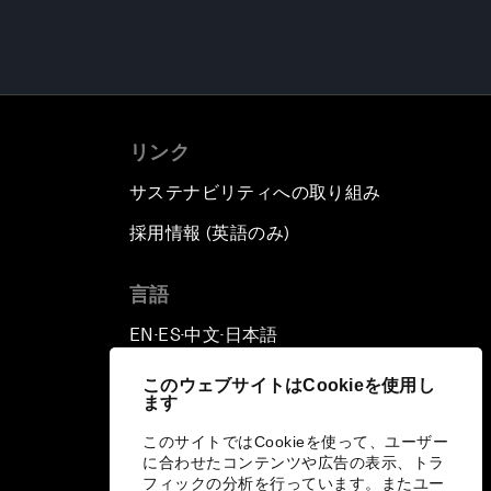
リンク
サステナビリティへの取り組み
採用情報 (英語のみ)
て
言語
EN
ES
中文
日本語
▪
▪
▪
このウェブサイトはCookieを使用し
ます
このサイトではCookieを使って、ユーザー
に合わせたコンテンツや広告の表示、トラ
フィックの分析を行っています。またユー