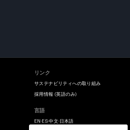
リンク
サステナビリティへの取り組み
採用情報 (英語のみ)
て
言語
EN
ES
中文
日本語
▪
▪
▪