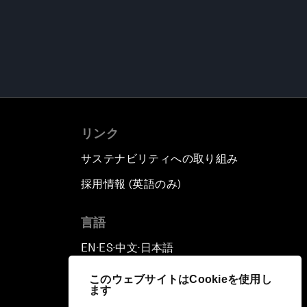
リンク
サステナビリティへの取り組み
採用情報 (英語のみ)
て
言語
EN
ES
中文
日本語
▪
▪
▪
このウェブサイトはCookieを使用し
ます