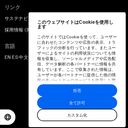
リンク
サステナビリティへの取り組み
このウェブサイトはCookieを使用し
ます
採用情報 (英語のみ)
このサイトではCookieを使って、ユーザー
に合わせたコンテンツや広告の表示、トラ
言語
フィックの分析を行っています。またユー
ザーによるサイトの利用状況についても情
EN
ES
中文
日本語
▪
▪
▪
報を収集し、ソーシャルメディアや広告配
信、データ解析の各パートナーに情報を共
有しています。ここで収集された情報は、
ユーザーが各パートナーに提供した他の情
報や各パートナーのサービスを使用した際
に収集された情報と組み合わされ、各パー
拒否
トナーによって使用されることがありま
プライバシーポリシーと利用規約
す。
全て許可
サイトマップ
カスタム化
©
2026
世界経済フォーラム
EN
ES
中文
日本語