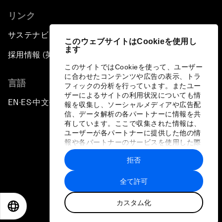
リンク
サステナビリティへの取り組み
このウェブサイトはCookieを使用し
ます
採用情報 (英語のみ)
このサイトではCookieを使って、ユーザー
に合わせたコンテンツや広告の表示、トラ
言語
フィックの分析を行っています。またユー
ザーによるサイトの利用状況についても情
EN
ES
中文
日本語
▪
▪
▪
報を収集し、ソーシャルメディアや広告配
信、データ解析の各パートナーに情報を共
有しています。ここで収集された情報は、
ユーザーが各パートナーに提供した他の情
報や各パートナーのサービスを使用した際
に収集された情報と組み合わされ、各パー
拒否
トナーによって使用されることがありま
プライバシーポリシーと利用規約
す。
全て許可
サイトマップ
カスタム化
©
2026
世界経済フォーラム
EN
ES
中文
日本語