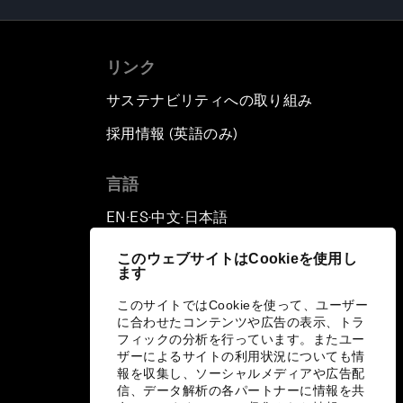
リンク
サステナビリティへの取り組み
採用情報 (英語のみ)
て
言語
EN
ES
中文
日本語
▪
▪
▪
このウェブサイトはCookieを使用し
ます
このサイトではCookieを使って、ユーザー
に合わせたコンテンツや広告の表示、トラ
フィックの分析を行っています。またユー
ザーによるサイトの利用状況についても情
報を収集し、ソーシャルメディアや広告配
信、データ解析の各パートナーに情報を共