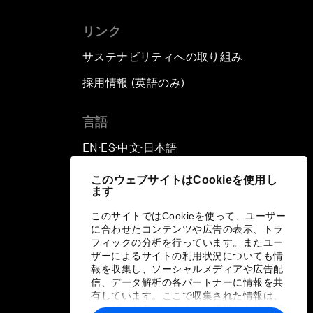
リンク
サステナビリティへの取り組み
採用情報 (英語のみ)
て
言語
EN
ES
中文
日本語
▪
▪
▪
このウェブサイトはCookieを使用し
ます
このサイトではCookieを使って、ユーザー
に合わせたコンテンツや広告の表示、トラ
フィックの分析を行っています。またユー
ザーによるサイトの利用状況についても情
報を収集し、ソーシャルメディアや広告配
信、データ解析の各パートナーに情報を共
有しています。ここで収集された情報は、
ユーザーが各パートナーに提供した他の情