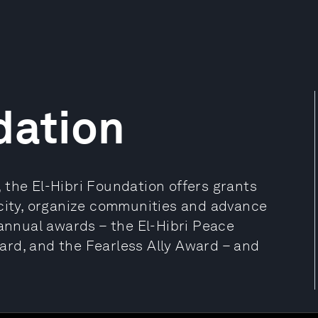
dation
 the El-Hibri Foundation offers grants
acity, organize communities and advance
 annual awards – the El-Hibri Peace
rd, and the Fearless Ally Award – and