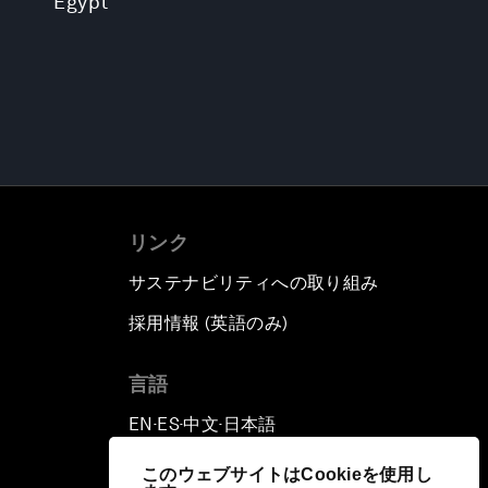
Egypt
リンク
サステナビリティへの取り組み
採用情報 (英語のみ)
て
言語
EN
ES
中文
日本語
▪
▪
▪
このウェブサイトはCookieを使用し