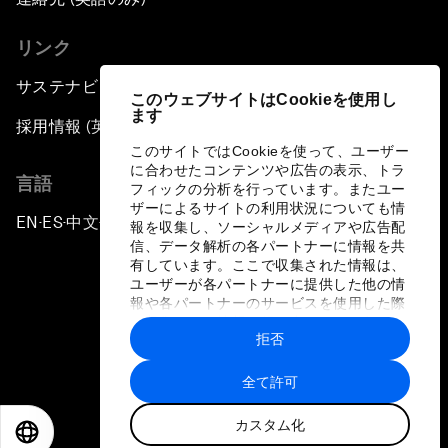
リンク
サステナビリティへの取り組み
このウェブサイトはCookieを使用し
ます
採用情報 (英語のみ)
このサイトではCookieを使って、ユーザー
に合わせたコンテンツや広告の表示、トラ
言語
フィックの分析を行っています。またユー
ザーによるサイトの利用状況についても情
EN
ES
中文
日本語
▪
▪
▪
報を収集し、ソーシャルメディアや広告配
信、データ解析の各パートナーに情報を共
有しています。ここで収集された情報は、
ユーザーが各パートナーに提供した他の情
報や各パートナーのサービスを使用した際
に収集された情報と組み合わされ、各パー
拒否
トナーによって使用されることがありま
プライバシーポリシーと利用規約
す。
全て許可
サイトマップ
カスタム化
©
2026
世界経済フォーラム
EN
ES
中文
日本語