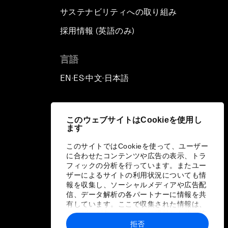
サステナビリティへの取り組み
採用情報 (英語のみ)
て
言語
EN
ES
中文
日本語
▪
▪
▪
このウェブサイトはCookieを使用し
ます
このサイトではCookieを使って、ユーザー
に合わせたコンテンツや広告の表示、トラ
フィックの分析を行っています。またユー
ザーによるサイトの利用状況についても情
報を収集し、ソーシャルメディアや広告配
信、データ解析の各パートナーに情報を共
有しています。ここで収集された情報は、
ユーザーが各パートナーに提供した他の情
報や各パートナーのサービスを使用した際
拒否