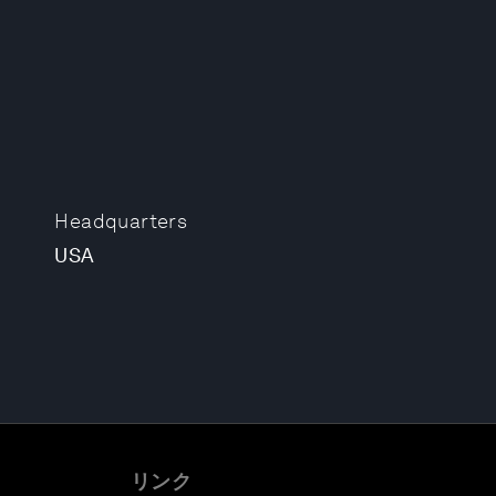
Headquarters
USA
リンク