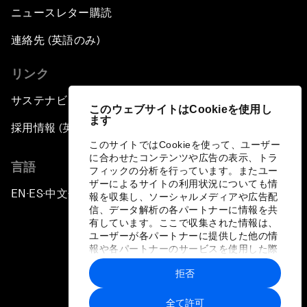
ニュースレター購読
連絡先 (英語のみ)
リンク
サステナビリティへの取り組み
このウェブサイトはCookieを使用し
ます
採用情報 (英語のみ)
このサイトではCookieを使って、ユーザー
に合わせたコンテンツや広告の表示、トラ
言語
フィックの分析を行っています。またユー
ザーによるサイトの利用状況についても情
EN
ES
中文
日本語
▪
▪
▪
報を収集し、ソーシャルメディアや広告配
信、データ解析の各パートナーに情報を共
有しています。ここで収集された情報は、
ユーザーが各パートナーに提供した他の情
報や各パートナーのサービスを使用した際
に収集された情報と組み合わされ、各パー
拒否
トナーによって使用されることがありま
プライバシーポリシーと利用規約
す。
全て許可