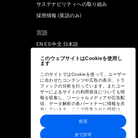
サステナビリティへの取り組み
採用情報 (英語のみ)
て
言語
EN
ES
中文
日本語
▪
▪
▪
このウェブサイトはCookieを使用し
ます
このサイトではCookieを使って、ユーザー
に合わせたコンテンツや広告の表示、トラ
フィックの分析を行っています。またユー
ザーによるサイトの利用状況についても情
報を収集し、ソーシャルメディアや広告配
信、データ解析の各パートナーに情報を共
有しています。ここで収集された情報は、
ユーザーが各パートナーに提供した他の情
報や各パートナーのサービスを使用した際
拒否
に収集された情報と組み合わされ、各パー
トナーによって使用されることがありま
全て許可