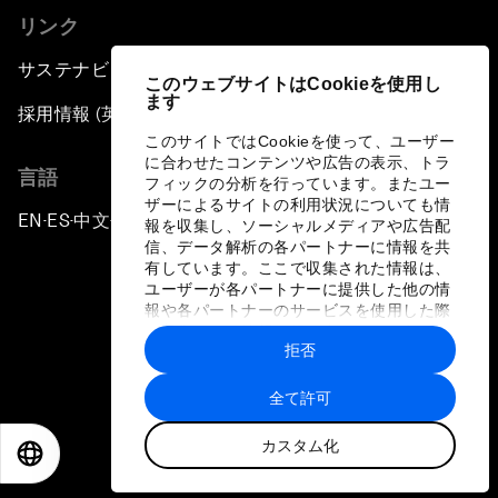
リンク
サステナビリティへの取り組み
このウェブサイトはCookieを使用し
ます
採用情報 (英語のみ)
このサイトではCookieを使って、ユーザー
に合わせたコンテンツや広告の表示、トラ
言語
フィックの分析を行っています。またユー
ザーによるサイトの利用状況についても情
EN
ES
中文
日本語
▪
▪
▪
報を収集し、ソーシャルメディアや広告配
信、データ解析の各パートナーに情報を共
有しています。ここで収集された情報は、
ユーザーが各パートナーに提供した他の情
報や各パートナーのサービスを使用した際
に収集された情報と組み合わされ、各パー
拒否
トナーによって使用されることがありま
プライバシーポリシーと利用規約
す。
全て許可
サイトマップ
カスタム化
©
2026
世界経済フォーラム
EN
ES
中文
日本語