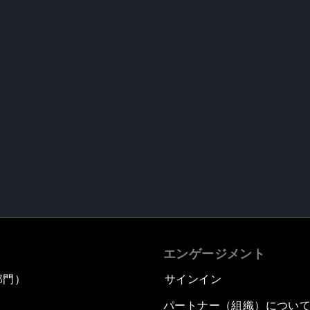
エンゲージメント
部門）
サインイン
パートナー（組織）につい