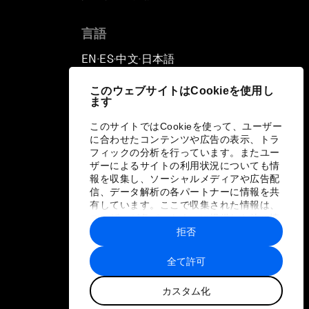
言語
EN
ES
中文
日本語
▪
▪
▪
このウェブサイトはCookieを使用し
ます
このサイトではCookieを使って、ユーザー
に合わせたコンテンツや広告の表示、トラ
フィックの分析を行っています。またユー
ザーによるサイトの利用状況についても情
報を収集し、ソーシャルメディアや広告配
信、データ解析の各パートナーに情報を共
有しています。ここで収集された情報は、
ユーザーが各パートナーに提供した他の情
報や各パートナーのサービスを使用した際
拒否
に収集された情報と組み合わされ、各パー
トナーによって使用されることがありま
全て許可
す。
カスタム化