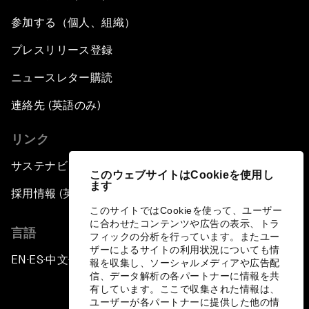
参加する（個人、組織）
プレスリリース登録
ニュースレター購読
連絡先 (英語のみ)
リンク
サステナビリティへの取り組み
このウェブサイトはCookieを使用し
ます
採用情報 (英語のみ)
このサイトではCookieを使って、ユーザー
に合わせたコンテンツや広告の表示、トラ
言語
フィックの分析を行っています。またユー
ザーによるサイトの利用状況についても情
EN
ES
中文
日本語
▪
▪
▪
報を収集し、ソーシャルメディアや広告配
信、データ解析の各パートナーに情報を共
有しています。ここで収集された情報は、
ユーザーが各パートナーに提供した他の情