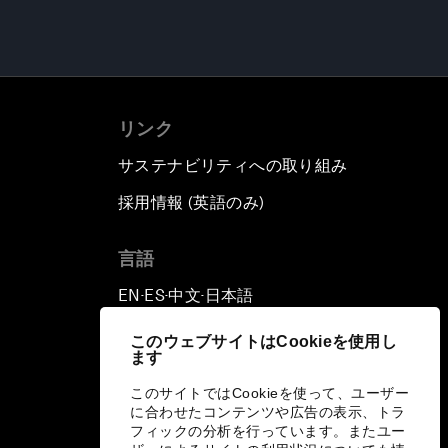
リンク
サステナビリティへの取り組み
採用情報 (英語のみ)
て
言語
EN
ES
中文
日本語
▪
▪
▪
このウェブサイトはCookieを使用し
ます
このサイトではCookieを使って、ユーザー
に合わせたコンテンツや広告の表示、トラ
フィックの分析を行っています。またユー