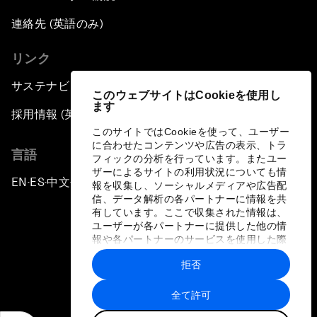
連絡先 (英語のみ)
リンク
サステナビリティへの取り組み
このウェブサイトはCookieを使用し
ます
採用情報 (英語のみ)
このサイトではCookieを使って、ユーザー
に合わせたコンテンツや広告の表示、トラ
言語
フィックの分析を行っています。またユー
ザーによるサイトの利用状況についても情
EN
ES
中文
日本語
▪
▪
▪
報を収集し、ソーシャルメディアや広告配
信、データ解析の各パートナーに情報を共
有しています。ここで収集された情報は、
ユーザーが各パートナーに提供した他の情
報や各パートナーのサービスを使用した際
に収集された情報と組み合わされ、各パー
拒否
トナーによって使用されることがありま
プライバシーポリシーと利用規約
す。
全て許可
サイトマップ