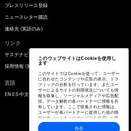
プレスリリース登録
ニュースレター購読
連絡先 (英語のみ)
リンク
サステナビリティへの取り組み
このウェブサイトはCookieを使用し
ます
採用情報 (英語のみ)
このサイトではCookieを使って、ユーザー
に合わせたコンテンツや広告の表示、トラ
言語
フィックの分析を行っています。またユー
ザーによるサイトの利用状況についても情
EN
ES
中文
日本語
▪
▪
▪
報を収集し、ソーシャルメディアや広告配
信、データ解析の各パートナーに情報を共
有しています。ここで収集された情報は、
ユーザーが各パートナーに提供した他の情
報や各パートナーのサービスを使用した際
に収集された情報と組み合わされ、各パー
拒否
トナーによって使用されることがありま