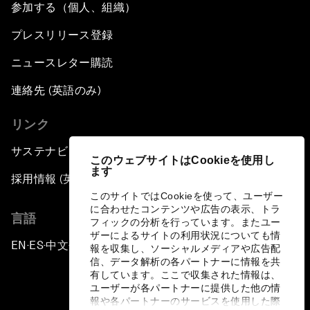
参加する（個人、組織）
プレスリリース登録
ニュースレター購読
連絡先 (英語のみ)
リンク
サステナビリティへの取り組み
このウェブサイトはCookieを使用し
ます
採用情報 (英語のみ)
このサイトではCookieを使って、ユーザー
に合わせたコンテンツや広告の表示、トラ
言語
フィックの分析を行っています。またユー
ザーによるサイトの利用状況についても情
EN
ES
中文
日本語
▪
▪
▪
報を収集し、ソーシャルメディアや広告配
信、データ解析の各パートナーに情報を共
有しています。ここで収集された情報は、
ユーザーが各パートナーに提供した他の情
報や各パートナーのサービスを使用した際