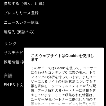
参加する（個人、組織）
プレスリリース登録
ニュースレター購読
連絡先 (英語のみ)
リンク
サステナビリティへの取り組み
このウェブサイトはCookieを使用し
ます
採用情報 (英語のみ)
このサイトではCookieを使って、ユーザー
に合わせたコンテンツや広告の表示、トラ
言語
フィックの分析を行っています。またユー
ザーによるサイトの利用状況についても情
EN
ES
中文
日本語
▪
▪
▪
報を収集し、ソーシャルメディアや広告配
信、データ解析の各パートナーに情報を共
有しています。ここで収集された情報は、
ユーザーが各パートナーに提供した他の情
報や各パートナーのサービスを使用した際