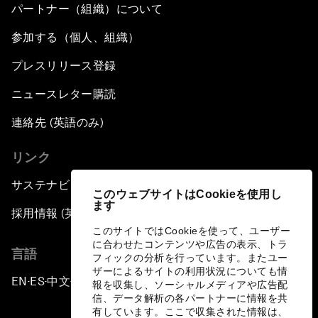
パートナー（組織）について
参加する（個人、組織）
プレスリリース登録
ニュースレター購読
連絡先 (英語のみ)
リンク
サステナビリティへの取り組み
このウェブサイトはCookieを使用し
ます
採用情報 (英語のみ)
このサイトではCookieを使って、ユーザー
に合わせたコンテンツや広告の表示、トラ
言語
フィックの分析を行っています。またユー
ザーによるサイトの利用状況についても情
EN
ES
中文
日本語
▪
▪
▪
報を収集し、ソーシャルメディアや広告配
信、データ解析の各パートナーに情報を共
有しています。ここで収集された情報は、