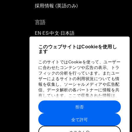
採用情報 (英語のみ)
て
言語
EN
ES
中文
日本語
▪
▪
▪
このウェブサイトはCookieを使用し
ます
このサイトではCookieを使って、ユーザー
に合わせたコンテンツや広告の表示、トラ
フィックの分析を行っています。またユー
ザーによるサイトの利用状況についても情
報を収集し、ソーシャルメディアや広告配
信、データ解析の各パートナーに情報を共
有しています。ここで収集された情報は、
ユーザーが各パートナーに提供した他の情
報や各パートナーのサービスを使用した際
拒否
に収集された情報と組み合わされ、各パー
トナーによって使用されることがありま
全て許可
す。