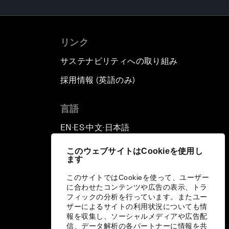
リンク
サステナビリティへの取り組み
採用情報 (英語のみ)
て
言語
EN
ES
中文
日本語
▪
▪
▪
このウェブサイトはCookieを使用し
ます
このサイトではCookieを使って、ユーザー
に合わせたコンテンツや広告の表示、トラ
フィックの分析を行っています。またユー
ザーによるサイトの利用状況についても情
報を収集し、ソーシャルメディアや広告配
信、データ解析の各パートナーに情報を共