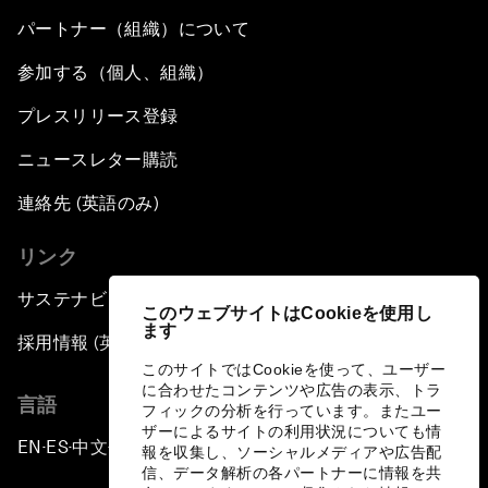
パートナー（組織）について
参加する（個人、組織）
プレスリリース登録
ニュースレター購読
連絡先 (英語のみ)
リンク
サステナビリティへの取り組み
このウェブサイトはCookieを使用し
ます
採用情報 (英語のみ)
このサイトではCookieを使って、ユーザー
に合わせたコンテンツや広告の表示、トラ
言語
フィックの分析を行っています。またユー
ザーによるサイトの利用状況についても情
EN
ES
中文
日本語
▪
▪
▪
報を収集し、ソーシャルメディアや広告配
信、データ解析の各パートナーに情報を共