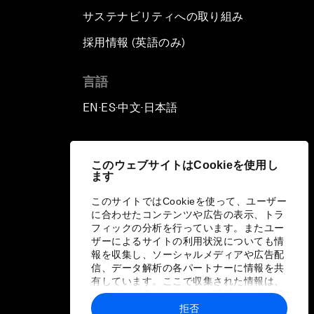
サステナビリティへの取り組み
採用情報 (英語のみ)
て
言語
EN
ES
中文
日本語
▪
▪
▪
このウェブサイトはCookieを使用し
ます
このサイトではCookieを使って、ユーザー
に合わせたコンテンツや広告の表示、トラ
フィックの分析を行っています。またユー
ザーによるサイトの利用状況についても情
報を収集し、ソーシャルメディアや広告配
信、データ解析の各パートナーに情報を共
有しています。ここで収集された情報は、
ユーザーが各パートナーに提供した他の情
報や各パートナーのサービスを使用した際
拒否