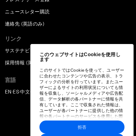
ニュースレター購読
連絡先 (英語のみ)
リンク
サステナビリティへの取り組み
このウェブサイトはCookieを使用し
ます
採用情報 (英語のみ)
このサイトではCookieを使って、ユーザー
に合わせたコンテンツや広告の表示、トラ
言語
フィックの分析を行っています。またユー
ザーによるサイトの利用状況についても情
EN
ES
中文
日本語
▪
▪
▪
報を収集し、ソーシャルメディアや広告配
信、データ解析の各パートナーに情報を共
有しています。ここで収集された情報は、
ユーザーが各パートナーに提供した他の情
報や各パートナーのサービスを使用した際
に収集された情報と組み合わされ、各パー
拒否
トナーによって使用されることがありま
プライバシーポリシーと利用規約
す。