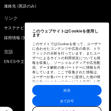
連絡先 (英語のみ)
リンク
サステナビリティへの取り組み
このウェブサイトはCookieを使用し
ます
採用情報 (英語のみ)
このサイトではCookieを使って、ユーザー
に合わせたコンテンツや広告の表示、トラ
言語
フィックの分析を行っています。またユー
ザーによるサイトの利用状況についても情
EN
ES
中文
日本語
▪
▪
▪
報を収集し、ソーシャルメディアや広告配
信、データ解析の各パートナーに情報を共
有しています。ここで収集された情報は、
ユーザーが各パートナーに提供した他の情
報や各パートナーのサービスを使用した際
に収集された情報と組み合わされ、各パー
拒否
トナーによって使用されることがありま
プライバシーポリシーと利用規約
す。
全て許可
サイトマップ