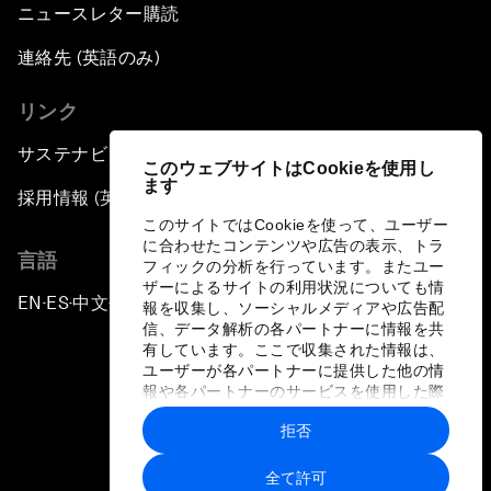
ニュースレター購読
連絡先 (英語のみ)
リンク
サステナビリティへの取り組み
このウェブサイトはCookieを使用し
ます
採用情報 (英語のみ)
このサイトではCookieを使って、ユーザー
に合わせたコンテンツや広告の表示、トラ
言語
フィックの分析を行っています。またユー
ザーによるサイトの利用状況についても情
EN
ES
中文
日本語
▪
▪
▪
報を収集し、ソーシャルメディアや広告配
信、データ解析の各パートナーに情報を共
有しています。ここで収集された情報は、
ユーザーが各パートナーに提供した他の情
報や各パートナーのサービスを使用した際
に収集された情報と組み合わされ、各パー
拒否
トナーによって使用されることがありま
プライバシーポリシーと利用規約
す。
全て許可
サイトマップ