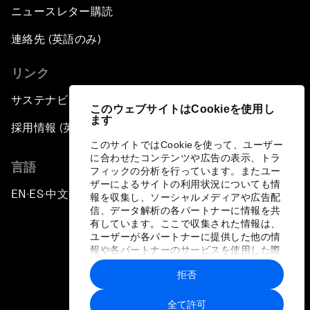
ニュースレター購読
連絡先 (英語のみ)
リンク
サステナビリティへの取り組み
このウェブサイトはCookieを使用し
ます
採用情報 (英語のみ)
このサイトではCookieを使って、ユーザー
に合わせたコンテンツや広告の表示、トラ
言語
フィックの分析を行っています。またユー
ザーによるサイトの利用状況についても情
EN
ES
中文
日本語
▪
▪
▪
報を収集し、ソーシャルメディアや広告配
信、データ解析の各パートナーに情報を共
有しています。ここで収集された情報は、
ユーザーが各パートナーに提供した他の情
報や各パートナーのサービスを使用した際
に収集された情報と組み合わされ、各パー
拒否
トナーによって使用されることがありま
プライバシーポリシーと利用規約
す。
全て許可