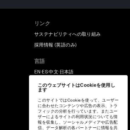
リンク
サステナビリティへの取り組み
採用情報 (英語のみ)
て
言語
EN
ES
中文
日本語
▪
▪
▪
このウェブサイトはCookieを使用し
ます
このサイトではCookieを使って、ユーザー
に合わせたコンテンツや広告の表示、トラ
フィックの分析を行っています。またユー
ザーによるサイトの利用状況についても情
報を収集し、ソーシャルメディアや広告配
信、データ解析の各パートナーに情報を共